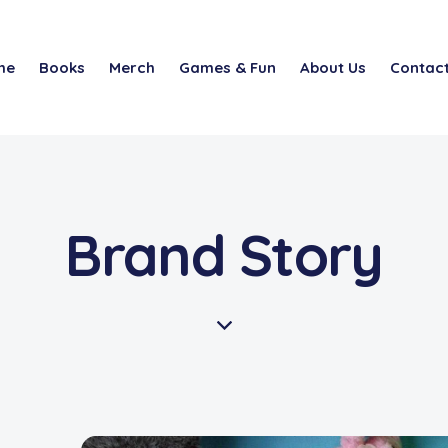
me
Books
Merch
Games & Fun
About Us
Contact
Brand Story